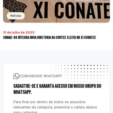
Notícias
31 de julho de 2025
SINAAE-GO integra nova diretoria da CONTEE eleita no XI CONATEE
COMUNIDADE WHATSAPP
C
a
d
a
s
t
r
e
-
s
e
e
g
a
r
a
n
t
a
a
c
e
s
s
o
e
m
n
o
s
s
o
g
r
u
p
o
d
o
w
h
a
t
s
a
p
p
.
P
a
r
a
f
i
c
a
r
p
o
r
d
e
n
t
r
o
d
e
t
o
d
o
s
o
s
a
s
s
u
n
t
o
s
r
e
l
e
v
a
n
t
e
s
d
a
c
a
t
e
g
o
r
i
a
,
p
r
e
e
n
c
h
a
o
c
a
m
p
o
a
b
a
i
x
o
p
a
r
a
c
a
d
a
s
t
r
a
r
.