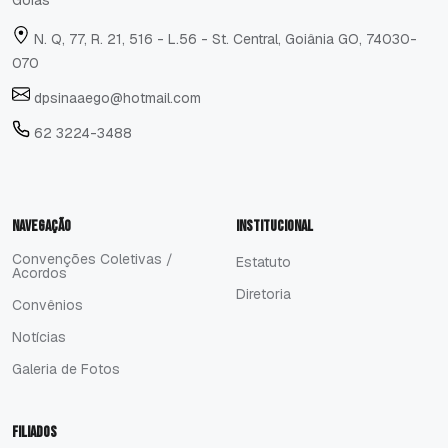
Goiás
N. Q, 77, R. 21, 516 - L.56 - St. Central, Goiânia GO, 74030-
070
dpsinaaego@hotmail.com
62 3224-3488
Navegação
Institucional
Convenções Coletivas /
Estatuto
Acordos
Estatuto
Convenções Coletivas /
Diretoria
Acordos
Convênios
Diretoria
Convênios
Notícias
Notícias
Galeria de Fotos
Galeria de Fotos
Filiados